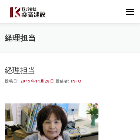
コ
ン
メニュー
テ
ン
ツ
へ
桑高建設について
建設事業
防災事業
経理担当
ス
キ
ッ
プ
施工事例・導入事例
最新ニュース
お問い合わせ
経理担当
投稿日:
2019年11月28日
投稿者:
INFO
0537-22-3777