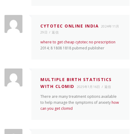
CYTOTEC ONLINE INDIA
2024年11月
29日
返信
where to get cheap cytotec no prescription
2014; 8 1808 1818 pubmed publisher
MULTIPLE BIRTH STATISTICS
WITH CLOMID
2025年1月16日
返信
There are many treatment options available
to help manage the symptoms of anxiety
how
can you get clomid