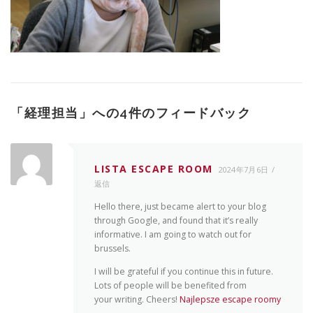
「
経理担当
」への4件のフィードバック
LISTA ESCAPE ROOM
2024年7月6日
返信
Hello there, just became alert to your blog
through Google, and found that it’s really
informative. I am going to watch out for
brussels.
I will be grateful if you continue this in future.
Lots of people will be benefited from
your writing. Cheers!
Najlepsze escape roomy