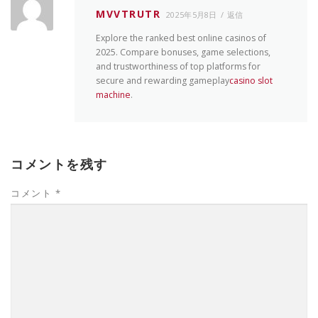
MVVTRUTR
2025年5月8日
返信
Explore the ranked best online casinos of
2025. Compare bonuses, game selections,
and trustworthiness of top platforms for
secure and rewarding gameplay
casino slot
machine
.
コメントを残す
コメント
*