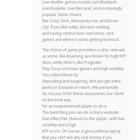
Live-dealler games include Live Blackjack,
Live Roulette, Live Baccarat, and increasingly
popular Game Shows
like Crazy Time, Monopoly Live, and Boom
City. If you like odds, decision-making,
and having control over outcomes, card
games are where it starts getting technical.
The choice of game providers is also relevant,
as some, like BGaming, are known for high RTP
slots, while others, like Pragmatic
Play, focus on bonus games and high volatility.
You collect these by
depositing and wagering, and you get extra
perks or bonuses in return. We personally
do not use AI for these documents, but I think
it’s the best way
for an inexperienced player to do it.
The best thing you can do is find a website
that offers fair chances to the player, with low
volatility and a high
RTP score. Of course, it goes without saying
that you can’t win any real money if you