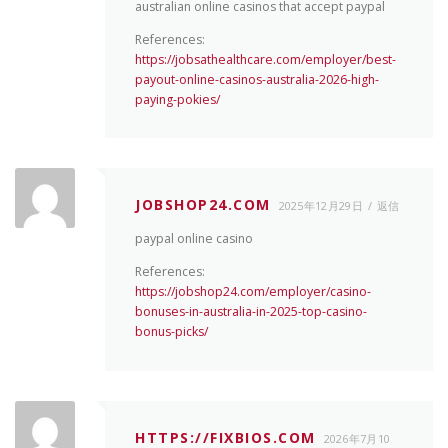
australian online casinos that accept paypal
References:
https://jobsathealthcare.com/employer/best-
payout-online-casinos-australia-2026-high-
paying-pokies/
JOBSHOP24.COM
2025年12月29日
返信
paypal online casino
References:
https://jobshop24.com/employer/casino-
bonuses-in-australia-in-2025-top-casino-
bonus-picks/
HTTPS://FIXBIOS.COM
2026年7月10