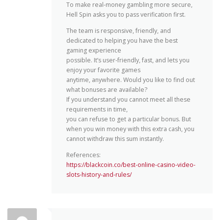
To make real-money gambling more secure,
Hell Spin asks you to pass verification first.
The team is responsive, friendly, and
dedicated to helping you have the best
gaming experience
possible. It’s user-friendly, fast, and lets you
enjoy your favorite games
anytime, anywhere. Would you like to find out
what bonuses are available?
If you understand you cannot meet all these
requirements in time,
you can refuse to get a particular bonus. But
when you win money with this extra cash, you
cannot withdraw this sum instantly.
References:
https://blackcoin.co/best-online-casino-video-
slots-history-and-rules/