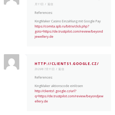
月11日
返信
References:
KingMaker Casino Einzahlung mit Google Pay
https://comita.spb.ru/bitrix/click.php?
goto=https://de.trustpilot.com/review/beyond
jewellery.de
HTTP://CLIENTS1.GOOGLE.CZ/
2026年7月11日
返信
References:
KingMaker aktionscode einlösen
http://clients1.google.cz/url?
q=https://de.trustpilot.com/review/beyondjew
ellery.de