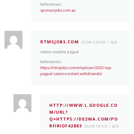
References:
sponsorjobs.com.au
RTMSJOBS.COM
2025年12月29日
返信
online roulette paypal
References:
https://rtmsjobs.com/employer/2025-top-
paypal-casinos-instant-withdrawals/
HTTP://WWW.L.GOOGLE.CO
M/URL?
Q=HTTPS://DE2WA.COM/PO
RFIRIOF42883
2026年7月10日
返信