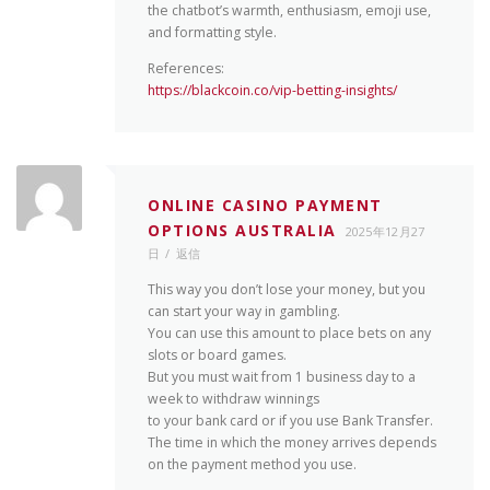
the chatbot’s warmth, enthusiasm, emoji use,
and formatting style.
References:
https://blackcoin.co/vip-betting-insights/
ONLINE CASINO PAYMENT
OPTIONS AUSTRALIA
2025年12月27
日
返信
This way you don’t lose your money, but you
can start your way in gambling.
You can use this amount to place bets on any
slots or board games.
But you must wait from 1 business day to a
week to withdraw winnings
to your bank card or if you use Bank Transfer.
The time in which the money arrives depends
on the payment method you use.