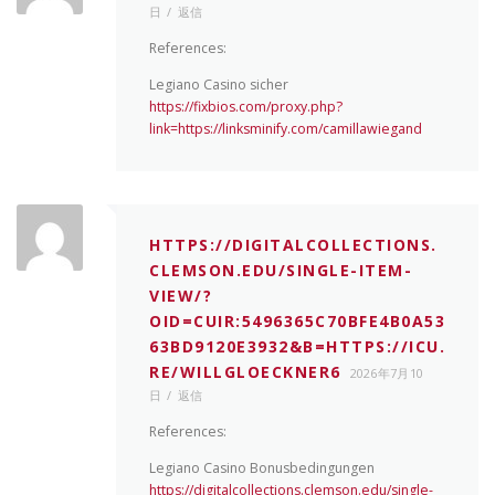
日
返信
References:
Legiano Casino sicher
https://fixbios.com/proxy.php?
link=https://linksminify.com/camillawiegand
HTTPS://DIGITALCOLLECTIONS.
CLEMSON.EDU/SINGLE-ITEM-
VIEW/?
OID=CUIR:5496365C70BFE4B0A53
63BD9120E3932&B=HTTPS://ICU.
RE/WILLGLOECKNER6
2026年7月10
日
返信
References:
Legiano Casino Bonusbedingungen
https://digitalcollections.clemson.edu/single-