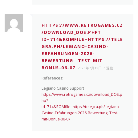
HTTPS://WWW.RETROGAMES.CZ
/DOWNLOAD_DOS.PHP?
ID=714&ROMFILE=HTTPS://TELE
GRA.PH/LEGIANO-CASINO-
ERFAHRUNGEN-2026-
BEWERTUNG--TEST-MIT-
BONUS-06-07
2026年7月12日
返信
References:
Legiano Casino Support
https://www.retrogames.cz/download_DOS.p
hp?
id=714&ROMfile=https://telegra.ph/Legiano-
Casino-Erfahrungen-2026-Bewertung–Test-
mit-Bonus-06-07