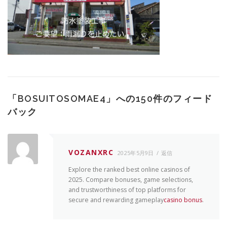
「
BOSUITOSOMAE4
」への150件のフィード
バック
VOZANXRC
2025年5月9日
返信
Explore the ranked best online casinos of
2025. Compare bonuses, game selections,
and trustworthiness of top platforms for
secure and rewarding gameplay
casino bonus
.