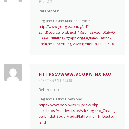
日
返信
References:
Legiano Casino Kundenservice
http://www.google.com.ly/url?
sa=t&source=web&cd=1&sqi=2&ved=0CBwQ
FjAA&url=https://graph.org/Legiano-Casino-
Ehrliche-Bewertung-2026-Neuer-Bonus-06-07
HTTPS://WWW.BOOKWINX.RU/
2026年7月12日
返信
References:
Legiano Casino Download
https://www.bookwinx.ru/proxy.php?
link=https://roadwiki.site/wiki/Legiano_Casino_
verbindet_SocialMediaPlattformen_fr_Deutsch
land