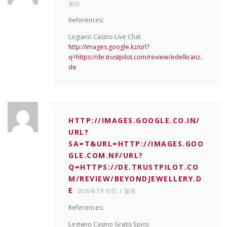
返信
References:
Legiano Casino Live Chat
http://images.google.kz/url?
q=https://de.trustpilot.com/review/edelkranz.
de
HTTP://IMAGES.GOOGLE.CO.IN/
URL?
SA=T&URL=HTTP://IMAGES.GOO
GLE.COM.NF/URL?
Q=HTTPS://DE.TRUSTPILOT.CO
M/REVIEW/BEYONDJEWELLERY.D
E
2026年7月10日
返信
References:
Legiano Casino Gratis Spins