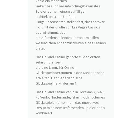
Venlo ein modernes,
vielfältiges und verantwortungsbewusstes
Spielerlebnis in einem auffälligen
architektonischen Umfeld.
Einige Rezensenten stellen fest, dass es zwar
nicht mit der Größe von Las Vegas Casinos
übereinstimmt, aber
ein zufriedenstellendes Erlebnis mit allen
wesentlichen Annehmlichkeiten eines Casinos
bietet.
Das Holland Casino gehörte zu den ersten
zehn Empfängern,
die eine Lizenz für Online -
Glücksspieloperationen in den Niederlanden
erhielten. Der niederländische
Glücksspielmarkt, der am 1.
Das Holland Casino Venlo in Floralaan 7, 5928
Rd Venlo, Niederlande, ist ein hochmodernes
Glücksspielunternehmen, das innovatives
Design mit einem umfassenden Spielerlebnis
kombiniert.