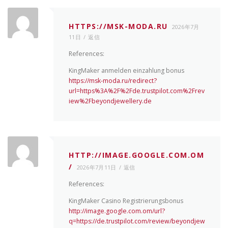
HTTPS://MSK-MODA.RU
2026年7月
11日
返信
References:
KingMaker anmelden einzahlung bonus
https://msk-moda.ru/redirect?
url=https%3A%2F%2Fde.trustpilot.com%2Frev
iew%2Fbeyondjewellery.de
HTTP://IMAGE.GOOGLE.COM.OM
/
2026年7月11日
返信
References:
KingMaker Casino Registrierungsbonus
http://image.google.com.om/url?
q=https://de.trustpilot.com/review/beyondjew