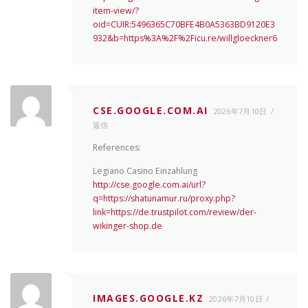
item-view/?
oid=CUIR:5496365C70BFE4B0A5363BD9120E3
932&b=https%3A%2F%2Ficu.re/willgloeckner6
CSE.GOOGLE.COM.AI
2026年7月10日
返信
References:
Legiano Casino Einzahlung
http://cse.google.com.ai/url?
q=https://shatunamur.ru/proxy.php?
link=https://de.trustpilot.com/review/der-
wikinger-shop.de
IMAGES.GOOGLE.KZ
2026年7月10日