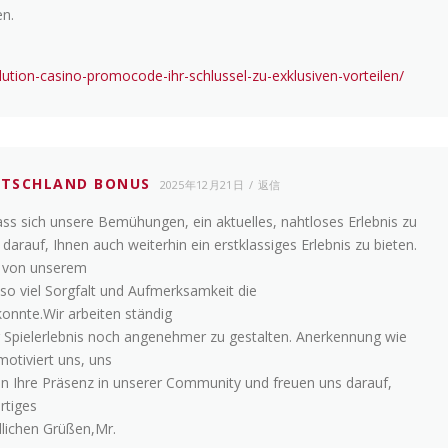
en.
volution-casino-promocode-ihr-schlussel-zu-exklusiven-vorteilen/
UTSCHLAND BONUS
2025年12月21日
返信
ass sich unsere Bemühungen, ein aktuelles, nahtloses Erlebnis zu
darauf, Ihnen auch weiterhin ein erstklassiges Erlebnis zu bieten.
y von unserem
o viel Sorgfalt und Aufmerksamkeit die
konnte.Wir arbeiten ständig
r Spielerlebnis noch angenehmer zu gestalten. Anerkennung wie
otiviert uns, uns
en Ihre Präsenz in unserer Community und freuen uns darauf,
rtiges
ndlichen Grüßen,Mr.