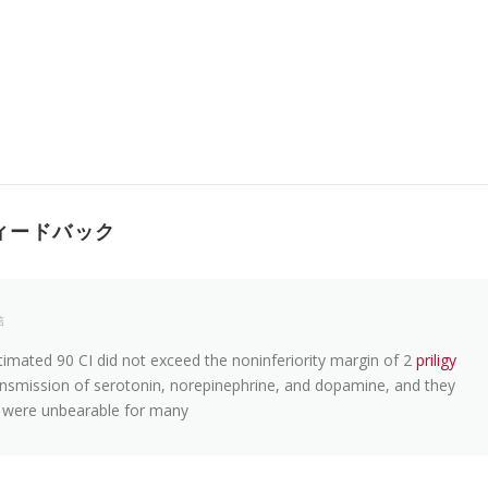
ィードバック
信
imated 90 CI did not exceed the noninferiority margin of 2
priligy
smission of serotonin, norepinephrine, and dopamine, and they
ts were unbearable for many