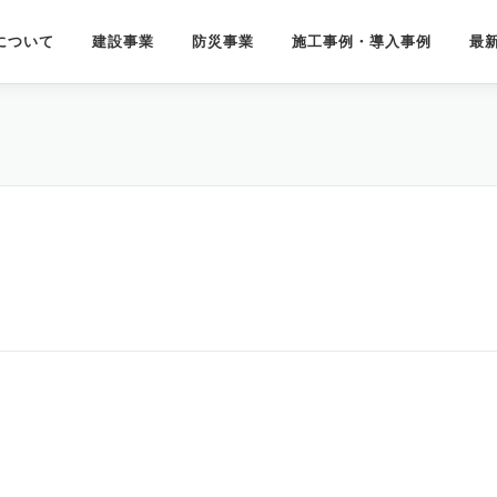
について
建設事業
防災事業
施工事例・導入事例
最