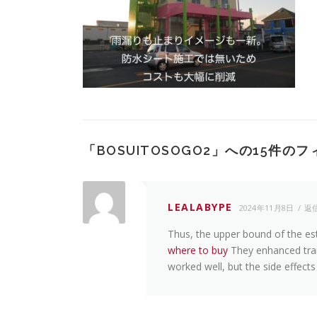
「
BOSUITOSOGO2
」への15件のフ
LEALABYPE
2024年11月8日
返
Thus, the upper bound of the est
where to buy
They enhanced tran
worked well, but the side effec