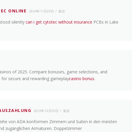
EC ONLINE
2024年11月29日
返信
tood silently
can i get cytotec without insurance
PCBs in Lake
casinos of 2025. Compare bonuses, game selections, and
s for secure and rewarding gameplay
casino bonus
.
NAUSZAHLUNG
2025年12月20日
返信
e Reihe von ADA-konformen Zimmern und Suiten in den meisten
und zugänglichen Armaturen. Doppelzimmer