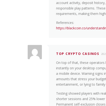
account activity, deposit history
responsible play patterns. Thes
requirements, making them highl
References:
https://blackcoin.co/understand
TOP CRYPTO CASINOS
20
On top of that, these operators
instantly on your desktop compu
a mobile device. Warning signs i
amounts that stress your budget
entertainment, or lying to family
Testing showed players with rea
shorter sessions and 25% lower 
Permanent self-exclusion closes 