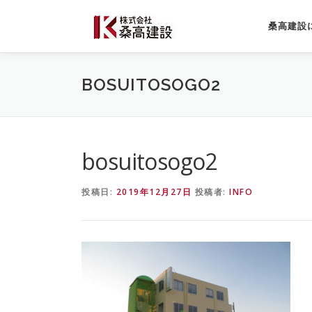
コ
ン
桑高建設
テ
ン
ツ
BOSUITOSOGO2
へ
ス
キ
ッ
プ
bosuitosogo2
投稿日:
2019年12月27日
投稿者:
INFO