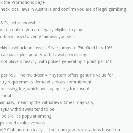
ck the Promotions page
Check local laws in Australia and confirm you are of legal gambling
&Cs, set responsible
 to confirm you are legally eligible to play.
ork and how to verify fairness yourself.
ly cashback on losses, Silver jumps to 7%, Gold hits 10%,
ashback plus priority withdrawal processing.
slot players heavily, with pokies generating 1 point per $10
 per $50. The multi-tier VIP system offers genuine value for
 entry requirements demand serious commitment.
rocessing fee, which adds up quickly for casual
ashouts.
anually, meaning the withdrawal times may vary,
ayID withdrawals tend to be
o 96.5%, it’s popular among
spins and explosive wins.
IP Club automatically — the team grants invitations based on