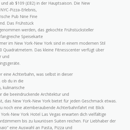
 und ab $109 (£82) in der Hauptsaison. Die New
 NYC-Pizza-Erlebnis,
rische Pub Nine Fine
sind. Das Frühstück
genommen werden, das gekochte Frühstücksteller
mfangreiche Speisekarte
mmer im New York-New York sind in einem modernen Stil
00 Quadratmetern. Das kleine Fitnesscenter verfügt über
r und
ingsgeräte.
 eine Achterbahn, was selbst in dieser
, ob du in die
, kulinarische
r die beeindruckende Architektur und
t, das New York-New York bietet für jeden Geschmack etwas.
zu noch eine atemberaubende Achterbahnfahrt mit Blick
 York-New York Hotel Las Vegas erwarten dich vielfältige
dzimmern bis zu luxuriösen Suiten reichen. Für Liebhaber der
rnaio“ eine Auswahl an Pasta, Pizza und