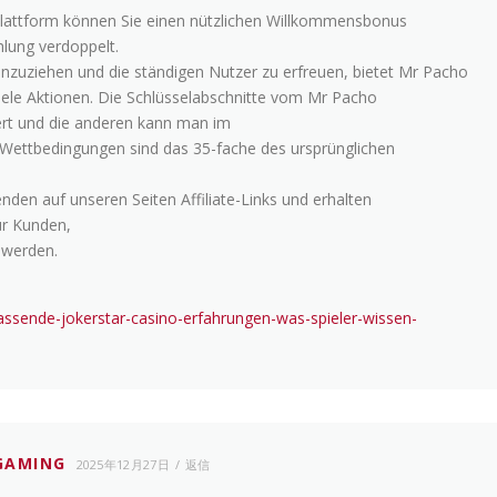
Plattform können Sie einen nützlichen Willkommensbonus
lung verdoppelt.
anzuziehen und die ständigen Nutzer zu erfreuen, bietet Mr Pacho
iele Aktionen. Die Schlüsselabschnitte vom Mr Pacho
rt und die anderen kann man im
 Wettbedingungen sind das 35-fache des ursprünglichen
den auf unseren Seiten Affiliate-Links und erhalten
ür Kunden,
 werden.
mfassende-jokerstar-casino-erfahrungen-was-spieler-wissen-
GAMING
2025年12月27日
返信