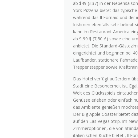
ab $49 (£37) in der Nebensaison
York Pizzeria bietet das typische
während das Il Fornaio und der i
Irishmen ebenfalls sehr beliebt 
kann im Restaurant America ein
ab 9,99 $ (7,50 £) sowie eine u
anbietet. Die Standard-Gästezi
eingerichtet und beginnen bei 4
Laufbänder, stationäre Fahrräde
Treppenstepper sowie Krafttrain
Das Hotel verfügt außerdem über
Stadt eine Besonderheit ist. Egal
Welt des Glücksspiels eintauchen
Genüsse erleben oder einfach nu
das Ambiente genießen möchtes
Der Big Apple Coaster bietet da
auf den Las Vegas Strip. Im New
Zimmeroptionen, die von Standar
italienischen Küche bietet „Il Fo