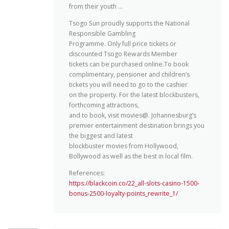
from their youth …
Tsogo Sun proudly supports the National
Responsible Gambling
Programme. Only full price tickets or
discounted Tsogo Rewards Member
tickets can be purchased online.To book
complimentary, pensioner and children’s
tickets you will need to go to the cashier
on the property. For the latest blockbusters,
forthcoming attractions,
and to book, visit movies@. Johannesburg’s
premier entertainment destination brings you
the biggest and latest
blockbuster movies from Hollywood,
Bollywood as well as the best in local film.
References:
https://blackcoin.co/22_all-slots-casino-1500-
bonus-2500-loyalty-points_rewrite_1/