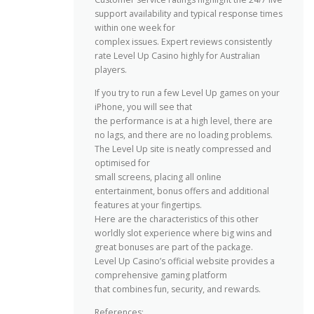
support availability and typical response times
within one week for
complex issues. Expert reviews consistently
rate Level Up Casino highly for Australian
players.
If you try to run a few Level Up games on your
iPhone, you will see that
the performance is at a high level, there are
no lags, and there are no loading problems.
The Level Up site is neatly compressed and
optimised for
small screens, placing all online
entertainment, bonus offers and additional
features at your fingertips.
Here are the characteristics of this other
worldly slot experience where big wins and
great bonuses are part of the package.
Level Up Casino’s official website provides a
comprehensive gaming platform
that combines fun, security, and rewards.
References: