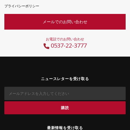
プライバシーポリシー
メールでのお問い合わせ
お電話でのお問い合わせ
0537-22-3777
ニュースレターを受け取る
最新情報を受け取る