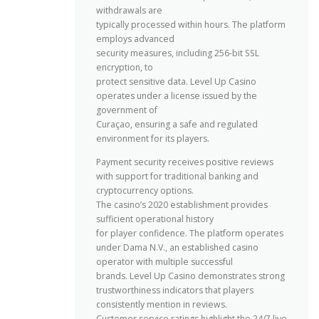
withdrawals are
typically processed within hours. The platform
employs advanced
security measures, including 256-bit SSL
encryption, to
protect sensitive data. Level Up Casino
operates under a license issued by the
government of
Curaçao, ensuring a safe and regulated
environment for its players.
Payment security receives positive reviews
with support for traditional banking and
cryptocurrency options.
The casino’s 2020 establishment provides
sufficient operational history
for player confidence. The platform operates
under Dama N.V., an established casino
operator with multiple successful
brands. Level Up Casino demonstrates strong
trustworthiness indicators that players
consistently mention in reviews.
Customer service ratings highlight the 24/7 live