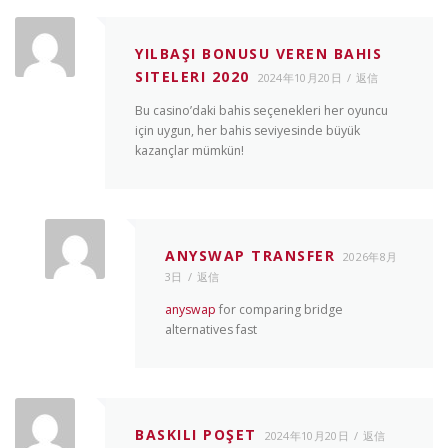
YILBAŞI BONUSU VEREN BAHIS
SITELERI 2020
2024年10月20日
返信
Bu casino’daki bahis seçenekleri her oyuncu
için uygun, her bahis seviyesinde büyük
kazançlar mümkün!
ANYSWAP TRANSFER
2026年8月
3日
返信
anyswap
for comparing bridge
alternatives fast
BASKILI POŞET
2024年10月20日
返信