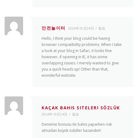
안전놀이터
2024年10月24日
返信
Hello, I think your blog could be having
browser compatibility problems. When I take
a look at your blog in Safari, it looks fine
however, if opening in IE, it has some
overlapping issues. I merely wanted to give
you a quick heads up! Other than that,
wonderful website.
KAÇAK BAHIS SITELERI SÖZLÜK
2024年10月24日
返信
Deneme bonusu ile bahis yaparken risk
almadan büyük ödüller kazandım!