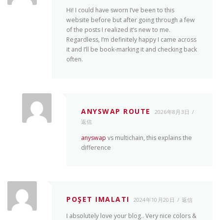
Hi! I could have sworn I’ve been to this
website before but after going through a few
of the posts I realized it’s new to me.
Regardless, I’m definitely happy I came across
it and I’ll be book-marking it and checking back
often.
ANYSWAP ROUTE
2026年8月3日
返信
anyswap
vs multichain, this explains the
difference
POŞET IMALATI
2024年10月20日
返信
I absolutely love your blog.. Very nice colors &