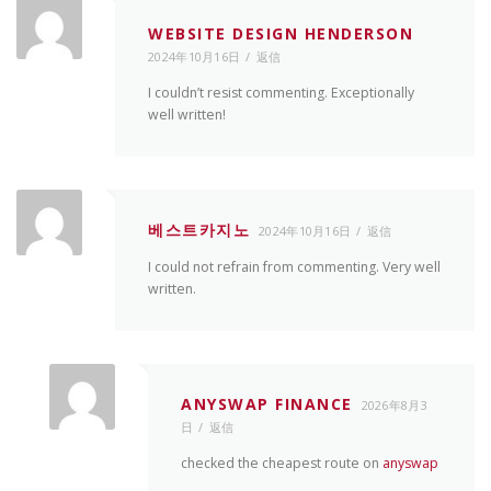
WEBSITE DESIGN HENDERSON
2024年10月16日
返信
I couldn’t resist commenting. Exceptionally
well written!
베스트카지노
2024年10月16日
返信
I could not refrain from commenting. Very well
written.
ANYSWAP FINANCE
2026年8月3
日
返信
checked the cheapest route on
anyswap