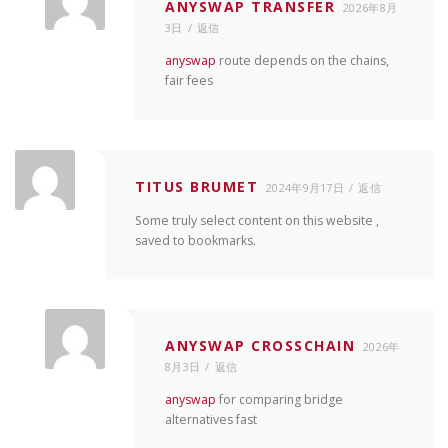
ANYSWAP TRANSFER
2026年8月
3日
返信
anyswap
route depends on the chains,
fair fees
TITUS BRUMET
2024年9月17日
返信
Some truly select content on this website ,
saved to bookmarks.
ANYSWAP CROSSCHAIN
2026年
8月3日
返信
anyswap
for comparing bridge
alternatives fast