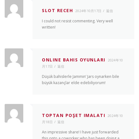
SLOT RECEH
2024年10月17日
返信
I could not resist commenting. Very well
written!
ONLINE BAHIS OYUNLARI
2024年10
月17日
返信
Düşük bahislerle Jammin’ Jars oynarken bile
büyük kazançlar elde edebiliyorum!
TOPTAN POŞET IMALATI
2024年10
月18日
返信
An impressive share! I have just forwarded
this onto a coworker who has been doing a