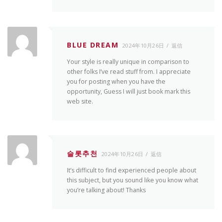
BLUE DREAM
2024年10月26日
返信
Your style is really unique in comparison to
other folks I’ve read stuff from. I appreciate
you for posting when you have the
opportunity, Guess I will just book mark this
web site.
슬롯추천
2024年10月26日
返信
It’s difficult to find experienced people about
this subject, but you sound like you know what
you’re talking about! Thanks