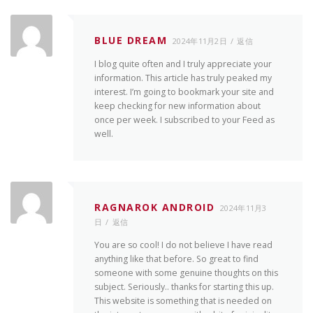
BLUE DREAM
2024年11月2日
返信
I blog quite often and I truly appreciate your
information. This article has truly peaked my
interest. I’m going to bookmark your site and
keep checking for new information about
once per week. I subscribed to your Feed as
well.
RAGNAROK ANDROID
2024年11月3
日
返信
You are so cool! I do not believe I have read
anything like that before. So great to find
someone with some genuine thoughts on this
subject. Seriously.. thanks for starting this up.
This website is something that is needed on