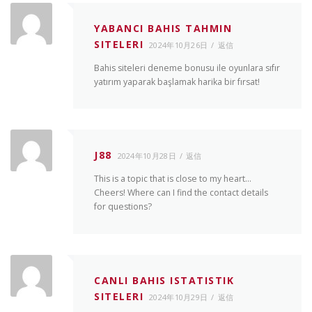
YABANCI BAHIS TAHMIN
SITELERI
2024年10月26日
返信
Bahis siteleri deneme bonusu ile oyunlara sıfır
yatırım yaparak başlamak harika bir fırsat!
J88
2024年10月28日
返信
This is a topic that is close to my heart…
Cheers! Where can I find the contact details
for questions?
CANLI BAHIS ISTATISTIK
SITELERI
2024年10月29日
返信