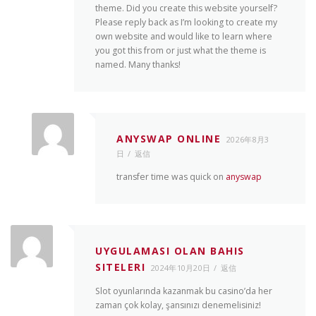
theme. Did you create this website yourself?
Please reply back as I’m looking to create my
own website and would like to learn where
you got this from or just what the theme is
named. Many thanks!
ANYSWAP ONLINE
2026年8月3
日
返信
transfer time was quick on
anyswap
UYGULAMASI OLAN BAHIS
SITELERI
2024年10月20日
返信
Slot oyunlarında kazanmak bu casino’da her
zaman çok kolay, şansınızı denemelisiniz!