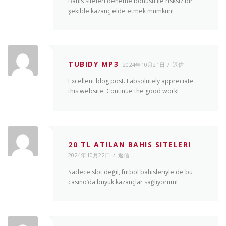
Bahis siteleri deneme bonusu ile risksiz bir
şekilde kazanç elde etmek mümkün!
TUBIDY MP3
2024年10月21日
返信
Excellent blog post. I absolutely appreciate
this website. Continue the good work!
20 TL ATILAN BAHIS SITELERI
2024年10月22日
返信
Sadece slot değil, futbol bahisleriyle de bu
casino’da büyük kazançlar sağlıyorum!