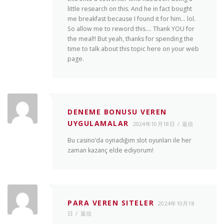
little research on this. And he in fact bought
me breakfast because I found it for him… lol.
So allow me to reword this…. Thank YOU for
the meal!! But yeah, thanks for spending the
time to talk about this topic here on your web
page.
DENEME BONUSU VEREN
UYGULAMALAR
2024年10月18日
返信
Bu casino’da oynadığım slot oyunları ile her
zaman kazanç elde ediyorum!
PARA VEREN SITELER
2024年10月18
日
返信