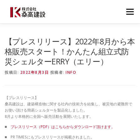
コ
ン
メニュー
テ
ン
ツ
へ
桑高建設について
建設事業
防災事業
【プレスリリース】2022年8月から本
ス
キ
格販売スタート！かんたん組立式防
ッ
災シェルターERRY（エリー）
プ
施工事例・導入事例
最新ニュース
お問い合わせ
投稿日:
2022年8月3日
投稿者:
INFO
0537-22-3777
【プレスリリース】
桑高建設は、建築構造物に関する社内の技術力を結集し、被災地の避難所で
お使い頂ける簡易シェルターを製品化しました。
8月より本格的に全国へ販売活動を展開いたします。
■
プレスリリース（PDF）はこちらからダウンロード頂けます。
■ PR TIMESにもプレスリリースが掲載されました。