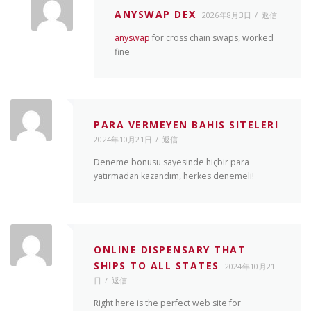
ANYSWAP DEX
2026年8月3日
返信
anyswap
for cross chain swaps, worked
fine
PARA VERMEYEN BAHIS SITELERI
2024年10月21日
返信
Deneme bonusu sayesinde hiçbir para
yatırmadan kazandım, herkes denemeli!
ONLINE DISPENSARY THAT
SHIPS TO ALL STATES
2024年10月21
日
返信
Right here is the perfect web site for