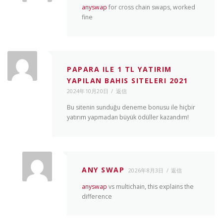
anyswap
for cross chain swaps, worked
fine
PAPARA ILE 1 TL YATIRIM
YAPILAN BAHIS SITELERI 2021
2024年10月20日
返信
Bu sitenin sunduğu deneme bonusu ile hiçbir
yatırım yapmadan büyük ödüller kazandım!
ANY SWAP
2026年8月3日
返信
anyswap
vs multichain, this explains the
difference