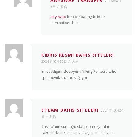
ANYSWAP TRANSFER
2026年8月
3日
返信
anyswap
for comparing bridge
alternatives fast
KIBRIS RESMI BAHIS SITELERI
2024年10月23日
返信
En sevdiğim slot oyunu Viking Runecraft, her
spin büyük kazanç sağlıyor.
STEAM BAHIS SITELERI
2024年10月24
日
返信
Casino’nun sunduğu slot promosyonları
sayesinde her gün kazanç şansım artıyor.