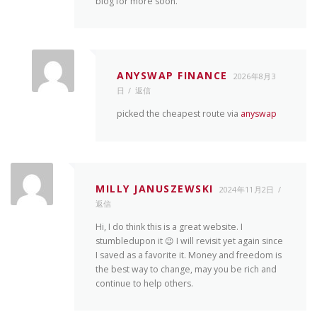
blog for more soon.
ANYSWAP FINANCE
2026年8月3
日
返信
picked the cheapest route via
anyswap
MILLY JANUSZEWSKI
2024年11月2日
返信
Hi, I do think this is a great website. I
stumbledupon it 😉 I will revisit yet again since
I saved as a favorite it. Money and freedom is
the best way to change, may you be rich and
continue to help others.