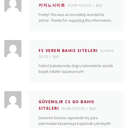
카지노사이트
2024年10月22日
返信
Pretty! This was an incredibly wonderful
article. Thanks for supplying this information.
FS VEREN BAHIS SITELERI
2024年10
月22日
返信
Futbol bahislerinde doğru tahminlerle sürekli
büyük ödüller kazanıyorum!
GÜVENILIR CS GO BAHIS
SITELERI
2024年10月23日
返信
Deneme bonusu sayesinde hiç para
yatırmadan kazanmaya başlamak çok keyifli!