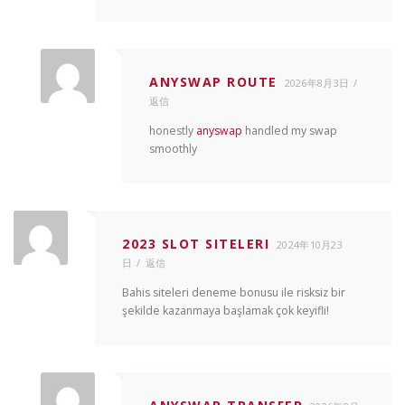
ANYSWAP ROUTE
2026年8月3日
返信
honestly
anyswap
handled my swap
smoothly
2023 SLOT SITELERI
2024年10月23
日
返信
Bahis siteleri deneme bonusu ile risksiz bir
şekilde kazanmaya başlamak çok keyifli!