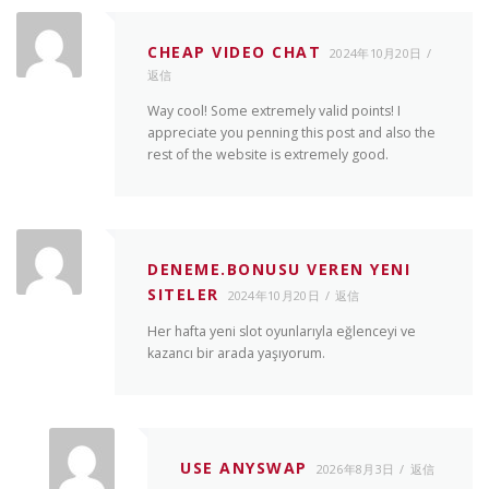
CHEAP VIDEO CHAT
2024年10月20日
返信
Way cool! Some extremely valid points! I
appreciate you penning this post and also the
rest of the website is extremely good.
DENEME.BONUSU VEREN YENI
SITELER
2024年10月20日
返信
Her hafta yeni slot oyunlarıyla eğlenceyi ve
kazancı bir arada yaşıyorum.
USE ANYSWAP
2026年8月3日
返信