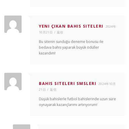
YENI ÇIKAN BAHIS SITELERI
2024年
10月21日
返信
Bu sitenin sunduğu deneme bonusu ile
bedava bahis yaparak büyük ödüller
kazandım!
BAHIS SITELERI SMSLERI
2024年10月
21日
返信
Düşük bahislerle futbol bahislerinde uzun süre
oynayarak kazançlarımı artırıyorum!