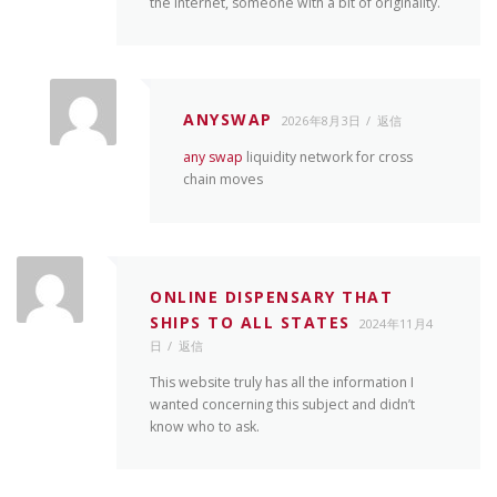
the internet, someone with a bit of originality.
ANYSWAP
2026年8月3日
返信
any swap
liquidity network for cross
chain moves
ONLINE DISPENSARY THAT
SHIPS TO ALL STATES
2024年11月4
日
返信
This website truly has all the information I
wanted concerning this subject and didn’t
know who to ask.