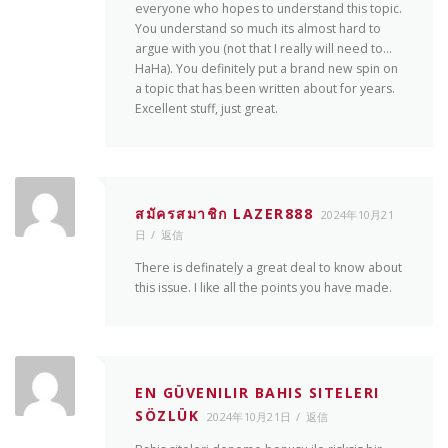
everyone who hopes to understand this topic.
You understand so much its almost hard to
argue with you (not that I really will need to…
HaHa). You definitely put a brand new spin on
a topic that has been written about for years.
Excellent stuff, just great.
สมัครสมาชิก LAZER888
2024年10月21
日
返信
There is definately a great deal to know about
this issue. I like all the points you have made.
EN GÜVENILIR BAHIS SITELERI
SÖZLÜK
2024年10月21日
返信