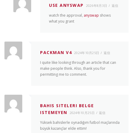
USE ANYSWAP
2026年8月3日
返信
watch the approval,
anyswap
shows
what you grant
PACKMAN V4
2024年10月25日
返信
I quite like looking through an article that can
make people think. Also, thank you for
permitting me to comment.
BAHIS SITELERI BELGE
ISTEMEYEN
2024年10月25日
返信
Yüksek bahislerle oynadığım futbol maçlarında
büyük kazançlar elde ettim!