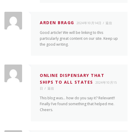
ARDEN BRAGG
2024年10月14日
返信
Good article! We will be linking to this
particularly great content on our site. Keep up
the good writing.
ONLINE DISPENSARY THAT
SHIPS TO ALL STATES
2024年10月15
日
返信
This blog was… how do you say it? Relevant!!
Finally I’ve found something that helped me.
Cheers.