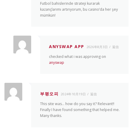
Futbol bahislerinde strateji kurarak
kazançlarımı artırıyorum, bu casino’da her şey
mümkün!
ANYSWAP APP
2026年8月3日
返信
checked what i was approving on
anyswap
부평오피
2024年10月19日
返信
This site was… how do you say it? Relevant!!
Finally I have found something that helped me.
Many thanks.