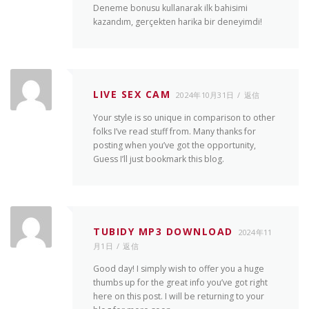
Deneme bonusu kullanarak ilk bahisimi
kazandım, gerçekten harika bir deneyimdi!
LIVE SEX CAM
2024年10月31日
返信
Your style is so unique in comparison to other
folks I’ve read stuff from. Many thanks for
posting when you’ve got the opportunity,
Guess I’ll just bookmark this blog.
TUBIDY MP3 DOWNLOAD
2024年11
月1日
返信
Good day! I simply wish to offer you a huge
thumbs up for the great info you’ve got right
here on this post. I will be returning to your