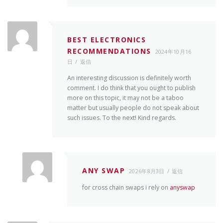
BEST ELECTRONICS
RECOMMENDATIONS
2024年10月16
日
返信
An interesting discussion is definitely worth
comment. I do think that you ought to publish
more on this topic, it may not be a taboo
matter but usually people do not speak about
such issues. To the next! Kind regards.
ANY SWAP
2026年8月3日
返信
for cross chain swaps i rely on
anyswap