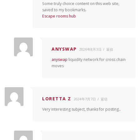
Some truly choice content on this web site,
saved to my bookmarks.
Escape rooms hub
ANYSWAP
2026年8月3日
返信
anyswap
liquidity network for cross chain
moves
LORETTA Z
2024年7月7日
返信
Very interesting subject, thanks for posting.
.