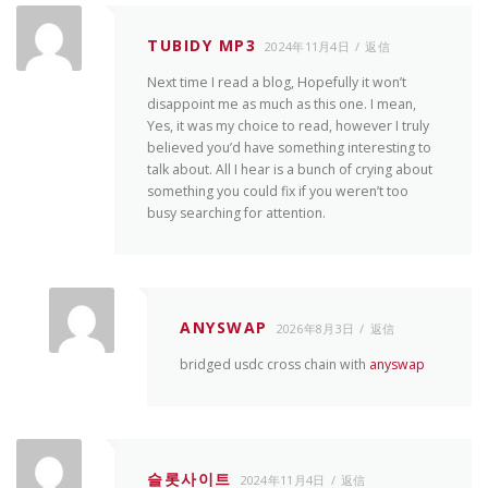
TUBIDY MP3
2024年11月4日
返信
Next time I read a blog, Hopefully it won’t
disappoint me as much as this one. I mean,
Yes, it was my choice to read, however I truly
believed you’d have something interesting to
talk about. All I hear is a bunch of crying about
something you could fix if you weren’t too
busy searching for attention.
ANYSWAP
2026年8月3日
返信
bridged usdc cross chain with
anyswap
슬롯사이트
2024年11月4日
返信